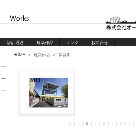
設計理念
建築作品
リンク
お問合せ
HOME
>
建築作品
>
保育園